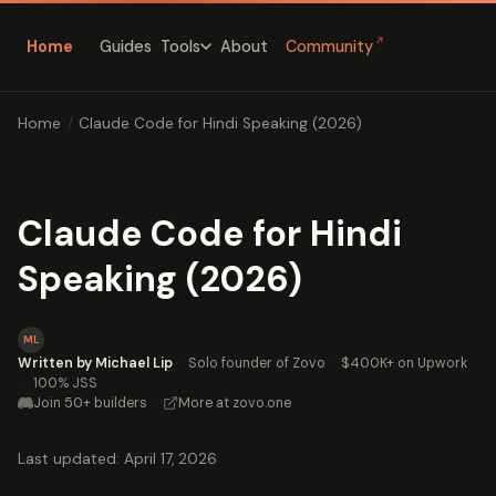
↗
Home
Guides
About
Community
Tools
Home
/
Claude Code for Hindi Speaking (2026)
Claude Code for Hindi
Speaking (2026)
ML
Written by Michael Lip
·
Solo founder of Zovo
·
$400K+ on Upwork
·
100% JSS
Join 50+ builders
·
More at zovo.one
Last updated: April 17, 2026