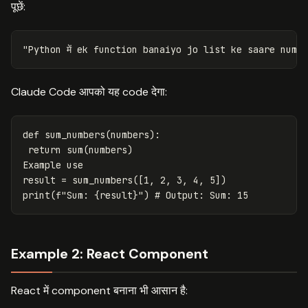
पूछें:
Claude Code आपको यह code देगा:
def
sum_numbers
(
numbers
):
return
sum
(
numbers
)
Example
use
result
=
sum_numbers
([
1
,
2
,
3
,
4
,
5
])
print
(
f
"Sum: 
{
result
}
"
)
Example 2: React Component
React में component बनाना भी आसान है: