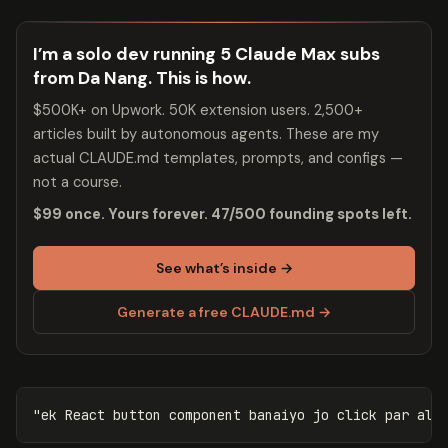
I’m a solo dev running 5 Claude Max subs
from Da Nang. This is how.
$500K+ on Upwork. 50K extension users. 2,500+
articles built by autonomous agents. These are my
actual CLAUDE.md templates, prompts, and configs —
not a course.
$99 once. Yours forever. 47/500 founding spots left.
See what’s inside →
Generate a free CLAUDE.md →